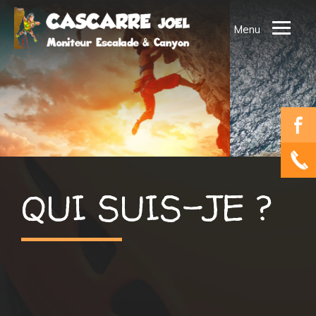
Ouvrir
le
menu
ACCUEIL
QUI SUIS-JE ?
MES ACTIVITES
SEJOURS PROPOSES
MES VOYAGES
QUI SUIS-JE ?
CONTACT