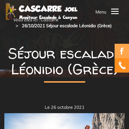
Ouvrir
Vous êtes ici :
Cascarre
le
26/10/2021 Séjour escalade Léonidio (Grèce)
menu
ACCUEIL
QUI SUIS-JE ?
Séjour escalade
MES ACTIVITES
Léonidio (Grèce)
SEJOURS PROPOSES
MES VOYAGES
CONTACT
Le 26 octobre 2021